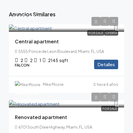
Anuncios Similares
$320,000
$1,500
/Sq Ft
FOR SALE
OFERTA
Central apartment
5555 Ponce de Leon Boulevard, Miami, FL, USA
2
2
1
2145
sqft
Detalles
FALCON
Mike Moore
hace 6 años
$485,000
$2,500
/Sq Ft
FOR SALE
Renovated apartment
6701 South Dixie Highway, Miami, FL, USA