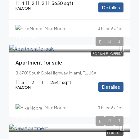
4
2
2
3650
sqft
Detalles
FALCON
Mike Moore
hace 6 años
$876,000
$3,500
/Sq Ft
FOR SALE
OFERTA
Apartment for sale
6701 South Dixie Highway, Miami, FL, USA
3
2
1
2541
sqft
Detalles
FALCON
Mike Moore
hace 6 años
$125,000
$900
/Sq Ft
FOR SALE