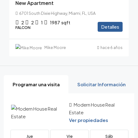
New Apartment
6701 South Dixie Highway, Miami, FL, USA
2
2
1
1987
sqft
Detalles
FALCON
Mike Moore
hace 6 años
Programar una visita
Solicitar Información
Modern House Real
Estate
Ver propiedades
Jue
Vie
Sáb