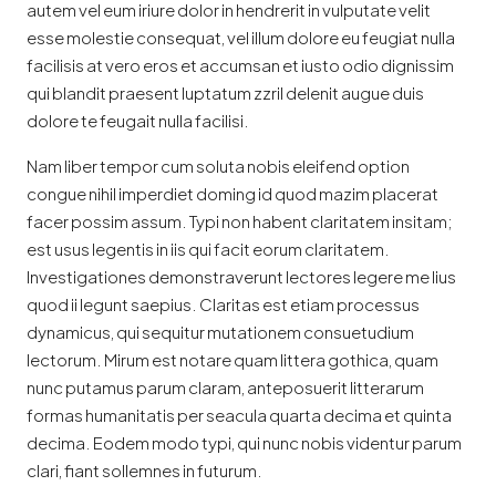
autem vel eum iriure dolor in hendrerit in vulputate velit
esse molestie consequat, vel illum dolore eu feugiat nulla
facilisis at vero eros et accumsan et iusto odio dignissim
qui blandit praesent luptatum zzril delenit augue duis
dolore te feugait nulla facilisi.
Nam liber tempor cum soluta nobis eleifend option
congue nihil imperdiet doming id quod mazim placerat
facer possim assum. Typi non habent claritatem insitam;
est usus legentis in iis qui facit eorum claritatem.
Investigationes demonstraverunt lectores legere me lius
quod ii legunt saepius. Claritas est etiam processus
dynamicus, qui sequitur mutationem consuetudium
lectorum. Mirum est notare quam littera gothica, quam
nunc putamus parum claram, anteposuerit litterarum
formas humanitatis per seacula quarta decima et quinta
decima. Eodem modo typi, qui nunc nobis videntur parum
clari, fiant sollemnes in futurum.