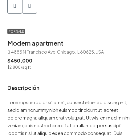
FOR SALE
Modern apartment
4885 N Francisco Ave, Chicago, IL 60625, USA
$450,000
$2,800
/sq ft
Descripción
Lorem ipsum dolor sit amet, consectetuer adipiscing elit,
sed diam nonummy nibh euismod tincidunt ut laoreet
dolore magna aliquam erat volutpat. Ut wisi enim ad minim
veniam, quis nostrud exerci tation ullamcorper suscipit
lobortis nisl ut aliquip ex ea commodo consequat. Duis