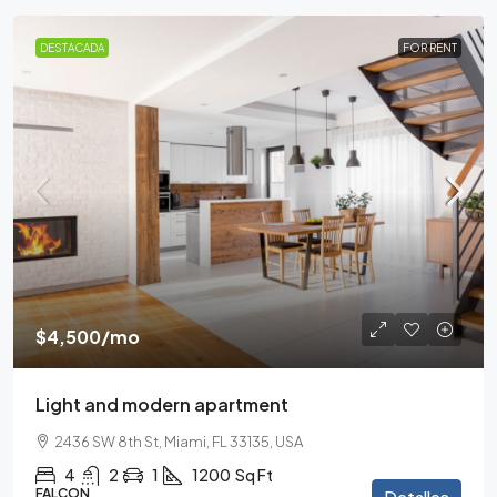
DESTACADA
FOR RENT
$4,500
/mo
Light and modern apartment
2436 SW 8th St, Miami, FL 33135, USA
4
2
1
1200
Sq Ft
FALCON
Detalles