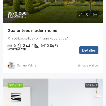
$590,000
$3,500
/sq ft
Guaranteed modern home
905 Brickell Bay Dr, Miami, FL 33131, USA
3
2
1
3410
Sq Ft
NORTHGATE
Detalles
Samuel Palmer
hace 6 años
DESTACADA
FOR SALE