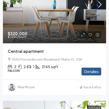
$320,000
$1,500
/Sq Ft
Central apartment
5555 Ponce de Leon Boulevard, Miami, FL, USA
2
2
1
2145
sqft
FALCON
Detalles
Mike Moore
hace 6 años
FOR SALE