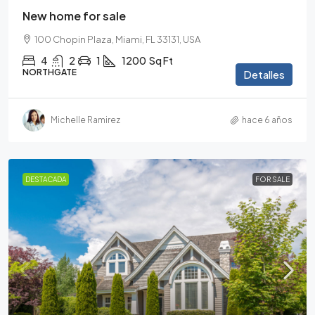
New home for sale
100 Chopin Plaza, Miami, FL 33131, USA
4
2
1
1200
Sq Ft
NORTHGATE
Detalles
Michelle Ramirez
hace 6 años
DESTACADA
FOR SALE