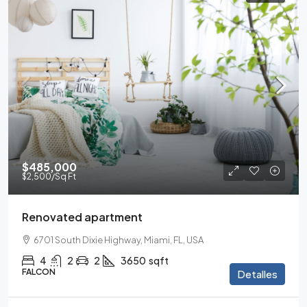
$485,000
$2,500
/Sq Ft
Renovated apartment
6701 South Dixie Highway, Miami, FL, USA
4
2
2
3650
sqft
FALCON
Detalles