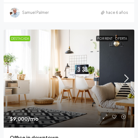
Samuel Palmer
hace 6 años
DESTACADA
FOR RENT
OFERTA
$9,000
/mo
Office in downtown