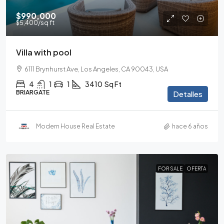
$990,000
$5,400
/sq ft
Villa with pool
6111 Brynhurst Ave, Los Angeles, CA 90043, USA
4
1
1
3410
Sq Ft
BRIARGATE
Detalles
Modern House Real Estate
hace 6 años
FOR SALE
OFERTA