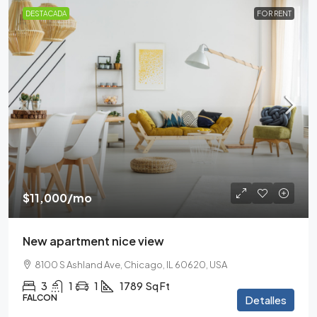
DESTACADA
FOR RENT
$11,000
/mo
New apartment nice view
8100 S Ashland Ave, Chicago, IL 60620, USA
3
1
1
1789
Sq Ft
FALCON
Detalles