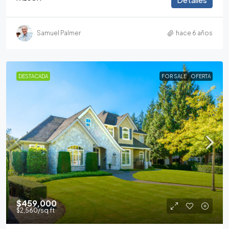
Samuel Palmer
hace 6 años
DESTACADA
FOR SALE
OFERTA
$459,000
$2,560
/sq ft