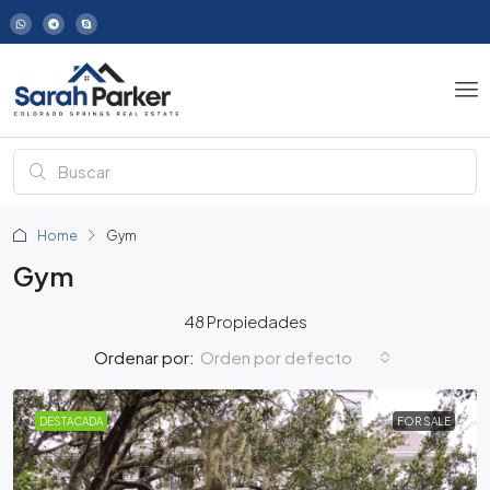
Home
Gym
Gym
48 Propiedades
Orden por defecto
Ordenar por:
DESTACADA
FOR SALE