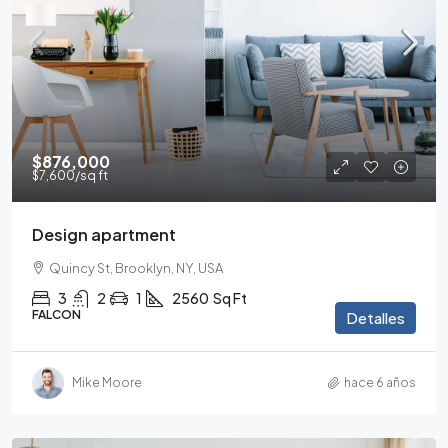
$876,000
$7,600
/sq ft
Design apartment
Quincy St, Brooklyn, NY, USA
3
2
1
2560
Sq Ft
FALCON
Detalles
Mike Moore
hace 6 años