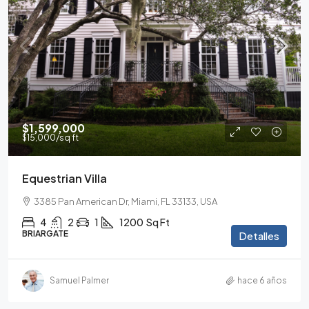
$1,599,000
$15,000
/sq ft
Equestrian Villa
3385 Pan American Dr, Miami, FL 33133, USA
4
2
1
1200
Sq Ft
BRIARGATE
Detalles
Samuel Palmer
hace 6 años