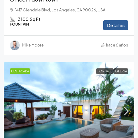
1417 Glendale Blvd, Los Angeles, CA 90026, USA
3100
Sq Ft
FOUNTAIN
Detalles
Mike Moore
hace 6 años
DESTACADA
FOR SALE
OFERTA