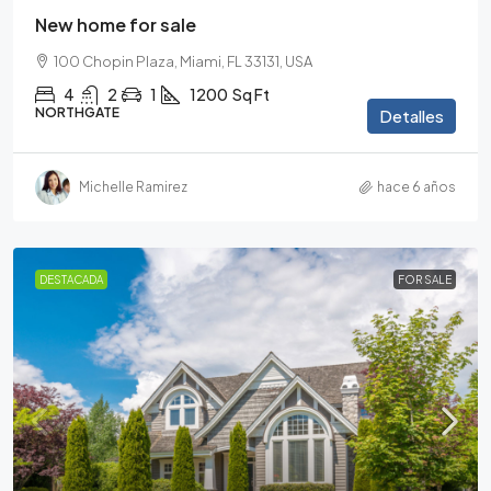
New home for sale
100 Chopin Plaza, Miami, FL 33131, USA
4
2
1
1200
Sq Ft
NORTHGATE
Detalles
Michelle Ramirez
hace 6 años
DESTACADA
FOR SALE