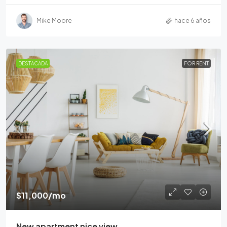
Mike Moore
hace 6 años
DESTACADA
FOR RENT
$11,000
/mo
New apartment nice view