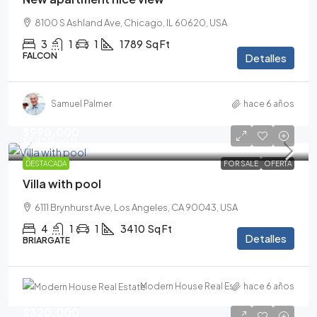
8100 S Ashland Ave, Chicago, IL 60620, USA
3
1
1
1789
Sq Ft
FALCON
Detalles
Samuel Palmer
hace 6 años
$990,000
$5,400
/sq ft
DESTACADA
FOR SALE
OFERTA
Villa with pool
6111 Brynhurst Ave, Los Angeles, CA 90043, USA
4
1
1
3410
Sq Ft
Detalles
BRIARGATE
Modern House Real Estate
hace 6 años
$320,000