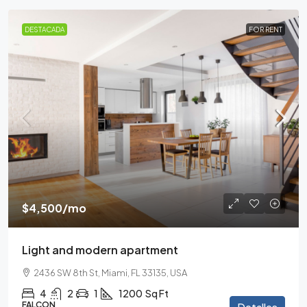
DESTACADA
FOR RENT
$4,500
/mo
Light and modern apartment
2436 SW 8th St, Miami, FL 33135, USA
4
2
1
1200
Sq Ft
FALCON
Detalles