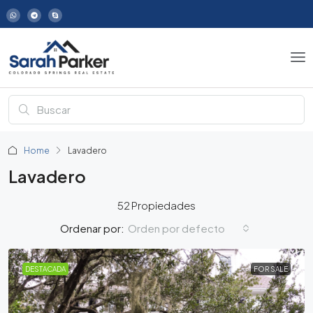
Home
Lavadero
Lavadero
52 Propiedades
Orden por defecto
Ordenar por:
DESTACADA
FOR SALE