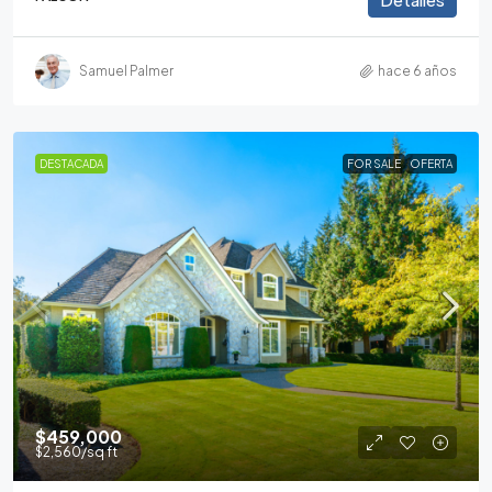
Samuel Palmer
hace 6 años
DESTACADA
FOR SALE
OFERTA
$459,000
$2,560
/sq ft