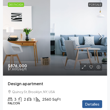
DESTACADA
FOR SALE
$876,000
$7,600
/sq ft
Design apartment
Quincy St, Brooklyn, NY, USA
3
2
1
2560
Sq Ft
FALCON
Detalles