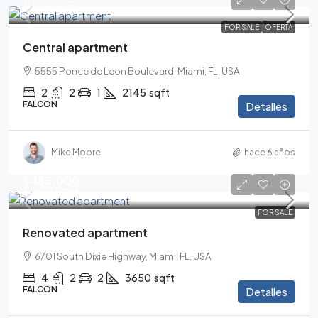
$1,500
/Sq Ft
FOR SALE
OFERTA
Central apartment
5555 Ponce de Leon Boulevard, Miami, FL, USA
2
2
1
2145
sqft
FALCON
Detalles
Mike Moore
hace 6 años
$485,000
$2,500
/Sq Ft
FOR SALE
Renovated apartment
6701 South Dixie Highway, Miami, FL, USA
4
2
2
3650
sqft
FALCON
Detalles