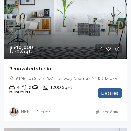
$540,000
$3,700
/sq ft
Renovated studio
194 Mercer Street, 627 Broadway, New York, NY 10012, USA
4
2
1
1200
Sq Ft
MONUMENT
Detalles
Michelle Ramirez
hace 6 años