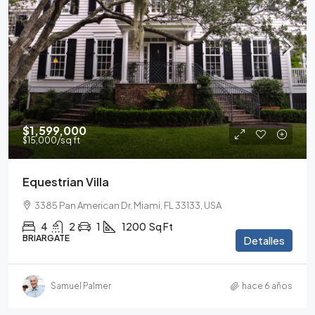
$1,599,000
$15,000
/sq ft
Equestrian Villa
3385 Pan American Dr, Miami, FL 33133, USA
4
2
1
1200
Sq Ft
BRIARGATE
Detalles
Samuel Palmer
hace 6 años