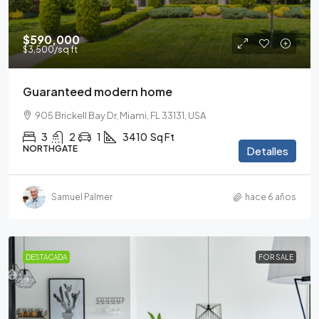
$590,000
$3,500
/sq ft
Guaranteed modern home
905 Brickell Bay Dr, Miami, FL 33131, USA
3
2
1
3410
Sq Ft
NORTHGATE
Detalles
Samuel Palmer
hace 6 años
DESTACADA
FOR SALE