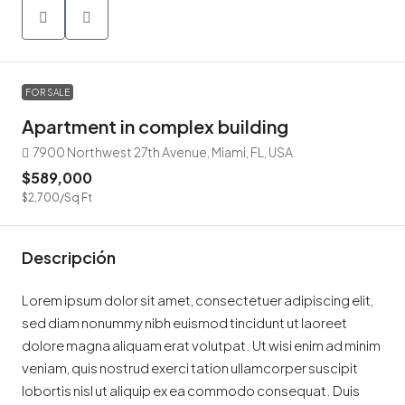
FOR SALE
Apartment in complex building
7900 Northwest 27th Avenue, Miami, FL, USA
$589,000
$2,700
/Sq Ft
Descripción
Lorem ipsum dolor sit amet, consectetuer adipiscing elit,
sed diam nonummy nibh euismod tincidunt ut laoreet
dolore magna aliquam erat volutpat. Ut wisi enim ad minim
veniam, quis nostrud exerci tation ullamcorper suscipit
lobortis nisl ut aliquip ex ea commodo consequat. Duis