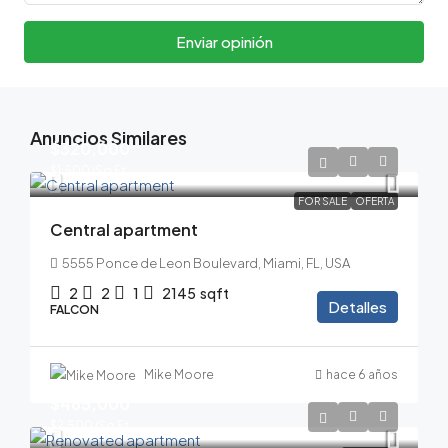
Enviar opinión
Anuncios Similares
$320,000
$1,500
/Sq Ft
FOR SALE
OFERTA
Central apartment
5555 Ponce de Leon Boulevard, Miami, FL, USA
2
2
1
2145
sqft
Detalles
FALCON
Mike Moore
hace 6 años
$485,000
$2,500
/Sq Ft