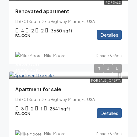
FOR SALE
Renovated apartment
6701 South Dixie Highway, Miami, FL, USA
4
2
2
3650
sqft
Detalles
FALCON
Mike Moore
hace 6 años
$876,000
$3,500
/Sq Ft
FOR SALE
OFERTA
Apartment for sale
6701 South Dixie Highway, Miami, FL, USA
3
2
1
2541
sqft
Detalles
FALCON
Mike Moore
hace 6 años