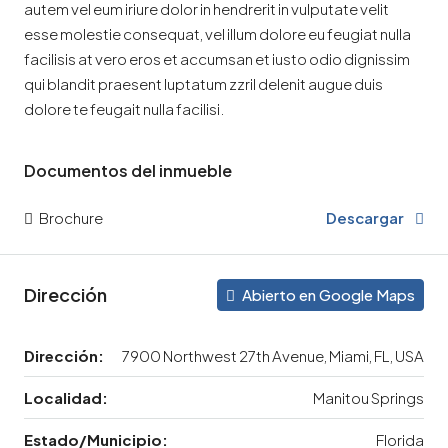
autem vel eum iriure dolor in hendrerit in vulputate velit
esse molestie consequat, vel illum dolore eu feugiat nulla
facilisis at vero eros et accumsan et iusto odio dignissim
qui blandit praesent luptatum zzril delenit augue duis
dolore te feugait nulla facilisi.
Documentos del inmueble
Brochure
Descargar
Dirección
Abierto en Google Maps
Dirección:
7900 Northwest 27th Avenue, Miami, FL, USA
Localidad:
Manitou Springs
Estado/Municipio:
Florida