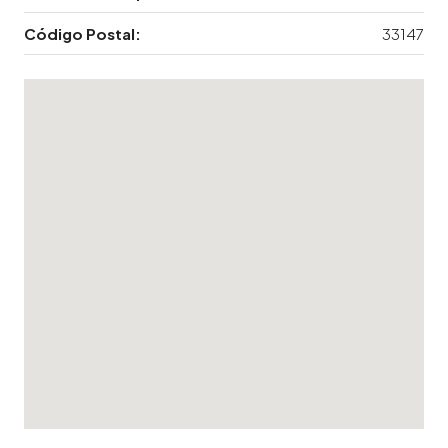
Código Postal:
33147