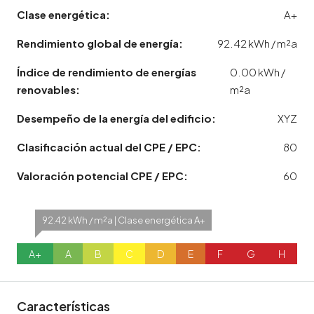
Clase energética:
A+
Rendimiento global de energía:
92.42 kWh / m²a
Índice de rendimiento de energías
0.00 kWh /
renovables:
m²a
Desempeño de la energía del edificio:
XYZ
Clasificación actual del CPE / EPC:
80
Valoración potencial CPE / EPC:
60
92.42 kWh / m²a | Clase energética A+
A+
A
B
C
D
E
F
G
H
Características