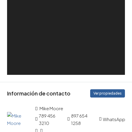
Información de contacto
Ver propiedades
Mike Moore
789 456
897 654
WhatsApp
3210
1258