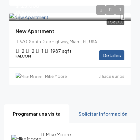
$125,000
$900
/Sq Ft
FOR SALE
New Apartment
6701 South Dixie Highway, Miami, FL, USA
2
2
1
1987
sqft
Detalles
FALCON
Mike Moore
hace 6 años
Programar una visita
Solicitar Información
Mike Moore