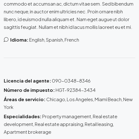
commodo et accumsan ac, dictum vitae sem. Sed bibendum
nunc neque, in auctor enim ultricies nec. Proin ornare nibh
libero, id euismod nulla aliquam et. Nam eget augue ut dolor
sagittis feugiat. Nullam et nibh id lacus mollis laoreet eu et mi.
Idioma:
English, Spanish, French
Licencia del agente:
090-0348-8346
Número de impuesto:
HGT-92384-3434
Áreas de servicio:
Chicago, Los Angeles, Miami Beach, New
York
Especialidades:
Property management, Real estate
development, Real estate appraising, Retail leasing,
Apartment brokerage