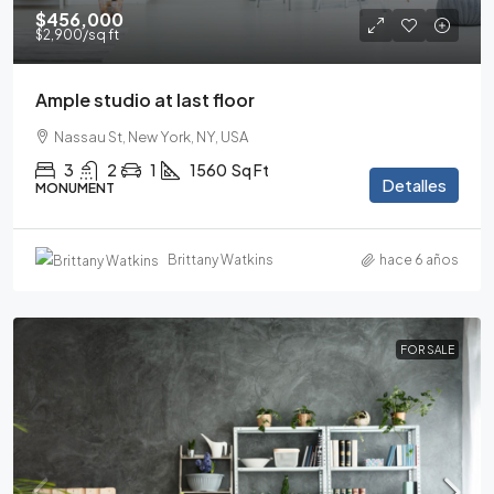
$456,000
$2,900
/sq ft
Ample studio at last floor
Nassau St, New York, NY, USA
3
2
1
1560
Sq Ft
Detalles
MONUMENT
Brittany Watkins
hace 6 años
FOR SALE