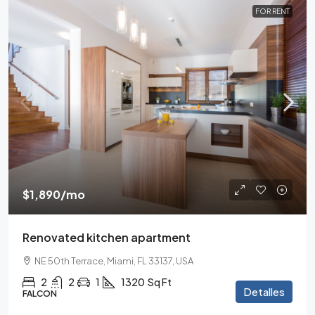
FOR RENT
$1,890
/mo
Renovated kitchen apartment
NE 50th Terrace, Miami, FL 33137, USA
2
2
1
1320
Sq Ft
Detalles
FALCON