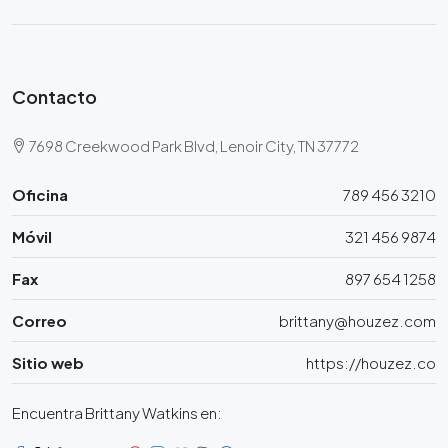
Contacto
7698 Creekwood Park Blvd, Lenoir City, TN 37772
Oficina
789 456 3210
Móvil
321 456 9874
Fax
897 654 1258
Correo
brittany@houzez.com
Sitio web
https://houzez.co
Encuentra Brittany Watkins en: