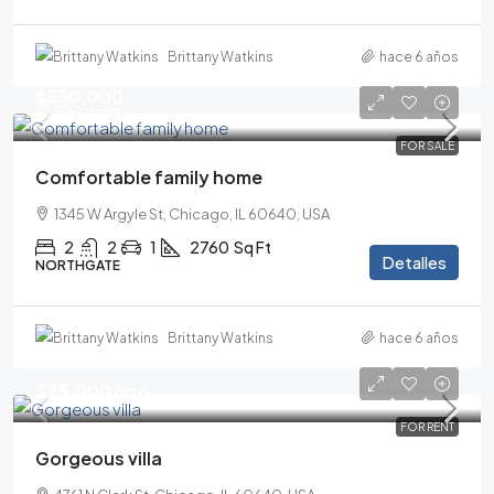
Brittany Watkins
hace 6 años
$550,000
$2,300
/sq ft
FOR SALE
Comfortable family home
1345 W Argyle St, Chicago, IL 60640, USA
2
2
1
2760
Sq Ft
Detalles
NORTHGATE
Brittany Watkins
hace 6 años
$25,000
/mo
FOR RENT
Gorgeous villa