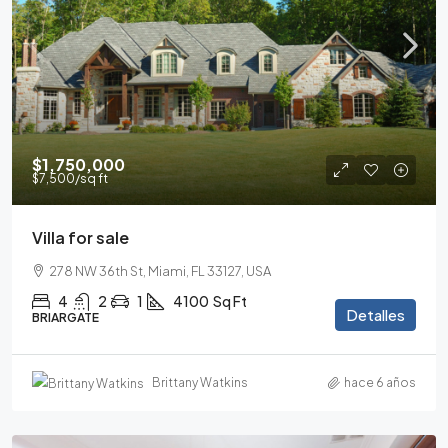
$1,750,000
$7,500
/sq ft
Villa for sale
278 NW 36th St, Miami, FL 33127, USA
4
2
1
4100
Sq Ft
Detalles
BRIARGATE
Brittany Watkins
hace 6 años