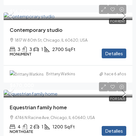
$16,000
/mo
FOR RENT
Contemporary studio
1817 W 80th St, Chicago, IL 60620, USA
3
3
1
2700
Sq Ft
Detalles
MONUMENT
Brittany Watkins
hace 6 años
$670,000
$6,500
/sq ft
FOR SALE
Equestrian family home
4746 N Racine Ave, Chicago, IL 60640, USA
4
2
1
1200
Sq Ft
Detalles
NORTHGATE