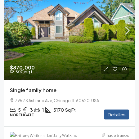
$870,000
$8,500
/sq ft
Single family home
7952 S Ashland Ave, Chicago, IL 60620, USA
5
3
1
3170
Sq Ft
Detalles
NORTHGATE
Brittany Watkins
hace 6 años