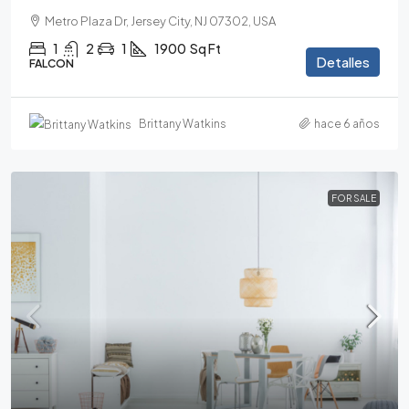
Metro Plaza Dr, Jersey City, NJ 07302, USA
1
2
1
1900
Sq Ft
Detalles
FALCON
Brittany Watkins
hace 6 años
FOR SALE