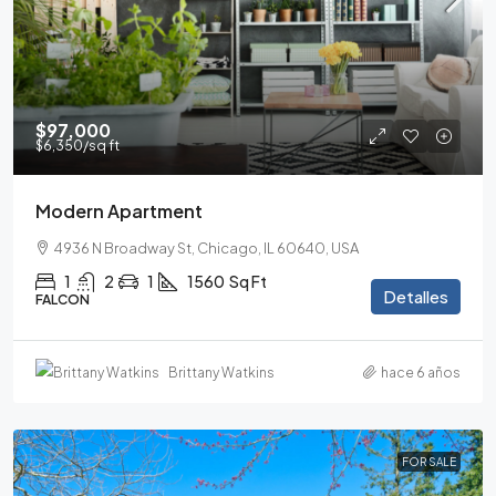
$97,000
$6,350
/sq ft
Modern Apartment
4936 N Broadway St, Chicago, IL 60640, USA
1
2
1
1560
Sq Ft
Detalles
FALCON
Brittany Watkins
hace 6 años
FOR SALE