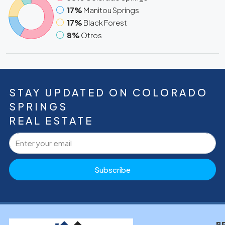
17%
Manitou Springs
17%
Black Forest
8%
Otros
STAY UPDATED ON COLORADO
SPRINGS
REAL ESTATE
Subscribe
N
P
P
R