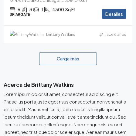
4761 N Clark St, Chicago, IL 60640, USA
6
3
1
4300
Sq Ft
Detalles
BRIARGATE
Brittany Watkins
hace 6 años
Carga más
Acerca de Brittany Watkins
Lorem ipsum dolor sit amet, consectetur adipiscing elit.
Phasellus porta justo eget risus consectetur, non venenatis
elit blandit. Mauris vehicula, libero a iaculis fringilla, ipsum
ipsum tincidunt velit, ut convallis velit ante tincidunt dui. Sed
iaculis ullamcorper pellentesque. Nam congue nisi eu orci
laoreet, nec tristique dolor scelerisque. Aenean mauris sem,