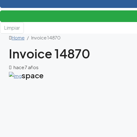
Limpiar
Home
Invoice 14870
Invoice 14870
hace 7 años
space