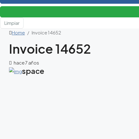
Limpiar
Home
Invoice 14652
Invoice 14652
hace 7 años
space