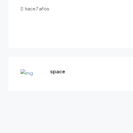
hace 7 años
space